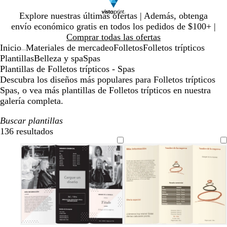
Diapositiva
Explore nuestras últimas ofertas | Además, obtenga
1
envío económico gratis en todos los pedidos de $100+ |
de
Comprar todas las ofertas
1
Inicio
Materiales de mercadeo
Folletos
Folletos trípticos
...
Plantillas
Belleza y spa
Spas
Plantillas de Folletos trípticos - Spas
Descubra los diseños más populares para Folletos trípticos
Spas, o vea más plantillas de Folletos trípticos en nuestra
galería completa.
Buscar plantillas
136 resultados
Filtros