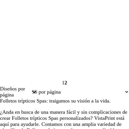
1
2
Página
Página
Diseños por
1
2
página
Folletos trípticos Spas: traigamos su visión a la vida.
¿Anda en busca de una manera fácil y sin complicaciones de
crear Folletos trípticos Spas personalizados? VistaPrint está
aquí para ayudarle. Contamos con una amplia variedad de