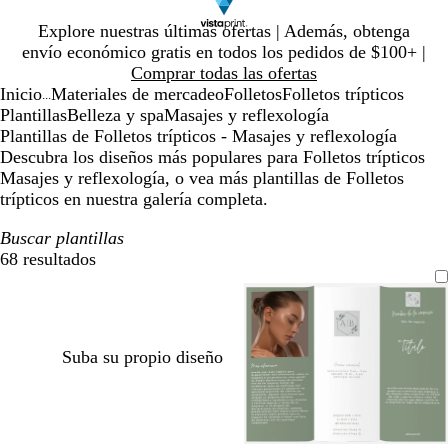
Diapositiva
Explore nuestras últimas ofertas | Además, obtenga
1
envío económico gratis en todos los pedidos de $100+ |
de
Comprar todas las ofertas
1
Inicio
Materiales de mercadeo
Folletos
Folletos trípticos
...
Plantillas
Belleza y spa
Masajes y reflexología
Plantillas de Folletos trípticos - Masajes y reflexología
Descubra los diseños más populares para Folletos trípticos
Masajes y reflexología, o vea más plantillas de Folletos
trípticos en nuestra galería completa.
Buscar plantillas
68 resultados
Filtros
Suba su propio diseño