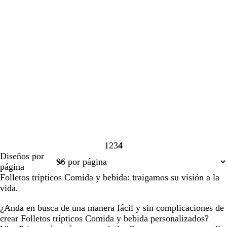
1
2
3
4
Página
Página
Página
Página
Diseños por
1
2
3
4
página
Folletos trípticos Comida y bebida: traigamos su visión a la
vida.
¿Anda en busca de una manera fácil y sin complicaciones de
crear Folletos trípticos Comida y bebida personalizados?