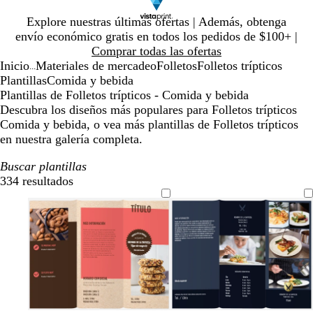
Diapositiva
Explore nuestras últimas ofertas | Además, obtenga
1
envío económico gratis en todos los pedidos de $100+ |
de
Comprar todas las ofertas
1
Inicio
Materiales de mercadeo
Folletos
Folletos trípticos
...
Plantillas
Comida y bebida
Plantillas de Folletos trípticos - Comida y bebida
Descubra los diseños más populares para Folletos trípticos
Comida y bebida, o vea más plantillas de Folletos trípticos
en nuestra galería completa.
Buscar plantillas
334 resultados
Filtros