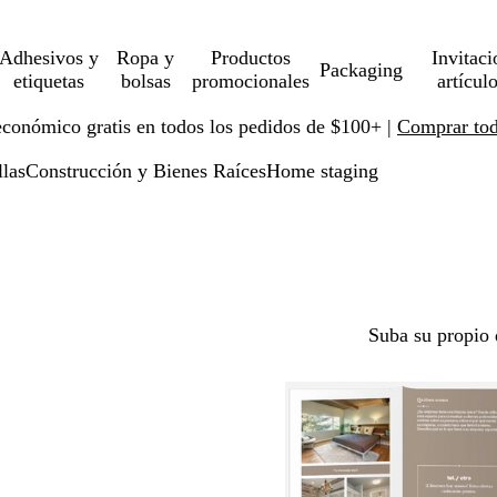
Adhesivos y
Ropa y
Productos
Invitaci
Packaging
etiquetas
bolsas
promocionales
artícul
económico gratis en todos los pedidos de $100+ |
Comprar toda
llas
Construcción y Bienes Raíces
Home staging
Suba su propio 