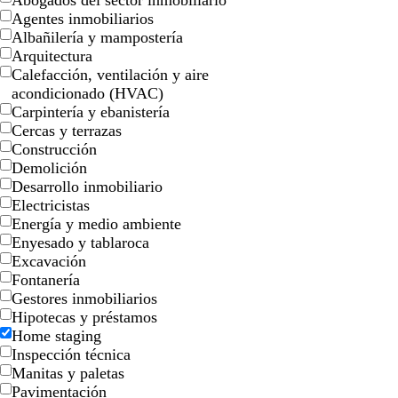
Abogados del sector inmobiliario
Agentes inmobiliarios
Albañilería y mampostería
Arquitectura
Calefacción, ventilación y aire
acondicionado (HVAC)
Carpintería y ebanistería
Cercas y terrazas
t
g
a
g
a
Construcción
o
r
z
r
c
Demolición
s
i
u
i
e
Desarrollo inmobiliario
t
s
l
s
r
Electricistas
a
o
o
c
o
Energía y medio ambiente
d
s
s
l
Enyesado y tablaroca
o
c
c
a
Excavación
u
u
r
Fontanería
r
r
o
Gestores inmobiliarios
o
o
Hipotecas y préstamos
Home staging
Inspección técnica
Manitas y paletas
g
a
c
c
Pavimentación
r
z
r
r