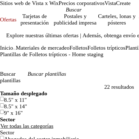
Sitios web de Vista x Wix
Precios corporativos
VistaCreate
Tarjetas de
Postales y
Carteles, lonas y
Ofertas
presentación
publicidad impresa
pósteres
Diapositiva
Explore nuestras últimas ofertas | Además, obtenga envío 
1
de
Inicio
Materiales de mercadeo
Folletos
Folletos trípticos
Planti
1
...
Plantillas de Folletos trípticos - Home staging
Buscar
plantillas
22 resultados
Filtros
Tamaño desplegado
8.5" x 11"
8.5" x 14"
9" x 16"
Sector
Ver todas las categorías
Sector