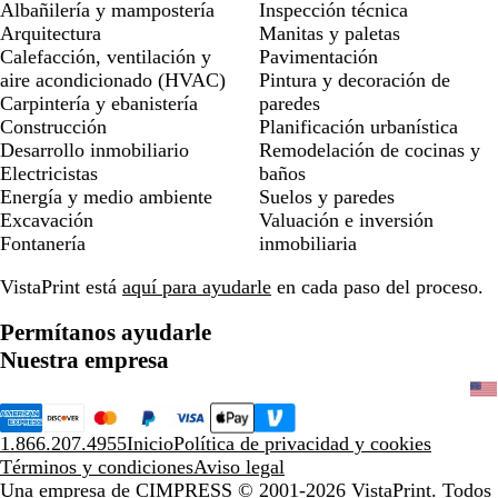
Albañilería y mampostería
Inspección técnica
Arquitectura
Manitas y paletas
Calefacción, ventilación y
Pavimentación
aire acondicionado (HVAC)
Pintura y decoración de
Carpintería y ebanistería
paredes
Construcción
Planificación urbanística
Desarrollo inmobiliario
Remodelación de cocinas y
Electricistas
baños
Energía y medio ambiente
Suelos y paredes
Excavación
Valuación e inversión
Fontanería
inmobiliaria
VistaPrint está
aquí para ayudarle
en cada paso del proceso.
Permítanos ayudarle
Nuestra empresa
1.866.207.4955
Inicio
Política de privacidad y cookies
Términos y condiciones
Aviso legal
Una empresa de CIMPRESS
© 2001-2026 VistaPrint. Todos