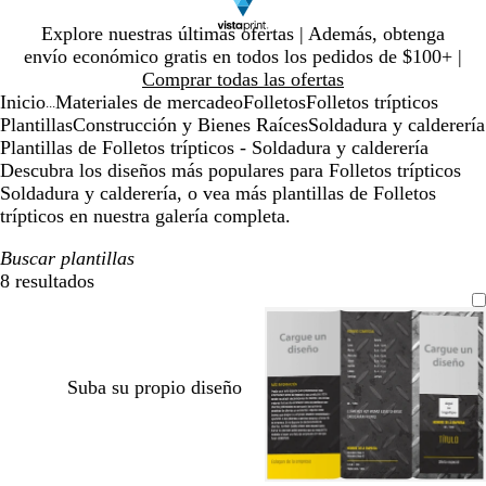
Diapositiva
Explore nuestras últimas ofertas | Además, obtenga
1
envío económico gratis en todos los pedidos de $100+ |
de
Comprar todas las ofertas
1
Inicio
Materiales de mercadeo
Folletos
Folletos trípticos
...
Plantillas
Construcción y Bienes Raíces
Soldadura y calderería
Plantillas de Folletos trípticos - Soldadura y calderería
Descubra los diseños más populares para Folletos trípticos
Soldadura y calderería, o vea más plantillas de Folletos
trípticos en nuestra galería completa.
Buscar plantillas
8 resultados
Filtros
Suba su propio diseño