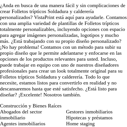
c
c
c
c
c
¿Anda en busca de una manera fácil y sin complicaciones de
u
u
u
u
u
crear Folletos trípticos Soldadura y calderería
r
r
r
r
r
personalizados? VistaPrint está aquí para ayudarle. Contamos
o
o
o
o
o
con una amplia variedad de plantillas de Folletos trípticos
totalmente personalizables, incluyendo opciones con espacio
para agregar imágenes personalizadas, logotipos y mucho
más. ¿Está trabajando con su propio diseño personalizado?
¡No hay problema! Contamos con un método para subir su
propio diseño que le permite adelantarse y enfocarse en las
opciones de los productos relevantes para usted. Incluso,
puede trabajar en equipo con uno de nuestros diseñadores
profesionales para crear un look totalmente original para su
Folletos trípticos Soldadura y calderería. Todo lo que
necesite, estamos listos para convertirlo en realidad y no
descansaremos hasta que esté satisfecho. ¿Está listo para
diseñar? ¡Excelente! Nosotros también.
Construcción y Bienes Raíces
Abogados del sector
Gestores inmobiliarios
inmobiliario
Hipotecas y préstamos
Agentes inmobiliarios
Home staging