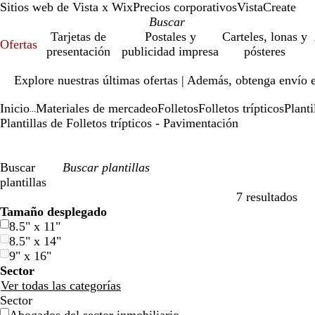
Sitios web de Vista x Wix
Precios corporativos
VistaCreate
Tarjetas de
Postales y
Carteles, lonas y
Ofertas
presentación
publicidad impresa
pósteres
Diapositiva
Explore nuestras últimas ofertas | Además, obtenga envío 
1
de
Inicio
Materiales de mercadeo
Folletos
Folletos trípticos
Planti
1
...
Plantillas de Folletos trípticos - Pavimentación
Buscar
plantillas
7 resultados
Filtros
Tamaño desplegado
8.5" x 11"
8.5" x 14"
9" x 16"
Sector
Ver todas las categorías
Sector