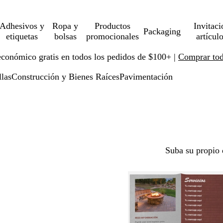
Adhesivos y
Ropa y
Productos
Invitaci
Packaging
etiquetas
bolsas
promocionales
artícul
económico gratis en todos los pedidos de $100+ |
Comprar toda
llas
Construcción y Bienes Raíces
Pavimentación
Suba su propio 