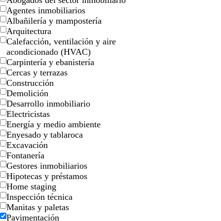
Abogados del sector inmobiliario
Agentes inmobiliarios
Albañilería y mampostería
Arquitectura
Calefacción, ventilación y aire
acondicionado (HVAC)
Carpintería y ebanistería
Cercas y terrazas
m
g
m
Construcción
a
r
a
Demolición
l
i
r
Desarrollo inmobiliario
v
s
r
Electricistas
a
o
ó
Energía y medio ambiente
s
n
Enyesado y tablaroca
c
o
Excavación
u
s
Fontanería
r
c
Gestores inmobiliarios
o
u
Hipotecas y préstamos
r
Home staging
o
Inspección técnica
Manitas y paletas
Pavimentación