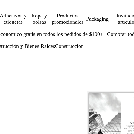
Adhesivos y
Ropa y
Productos
Invitaci
Packaging
etiquetas
bolsas
promocionales
artícul
económico gratis en todos los pedidos de $100+ |
Comprar toda
trucción y Bienes Raíces
Construcción