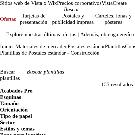
Sitios web de Vista x Wix
Precios corporativos
VistaCreate
Tarjetas de
Postales y
Carteles, lonas y
Ofertas
presentación
publicidad impresa
pósteres
Diapositiva
Explore nuestras últimas ofertas | Además, obtenga envío 
1
de
Inicio
Materiales de mercadeo
Postales estándar
Plantillas
Cons
1
...
Plantillas de Postales estándar - Construcción
Buscar
plantillas
135 resultados
Filtros
Acabados Pro
Esquinas
Tamaño
Orientación
Tipo de papel
Sector
Estilos y temas