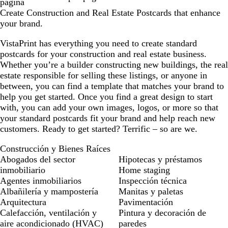
página
o
c
e
v
a
o
v
o
c
a
Create Construction and Real Estate Postcards that enhance
s
o
b
i
d
i
o
r
your brand.
c
o
n
o
n
u
s
o
o
VistaPrint has everything you need to create standard
r
q
postcards for your construction and real estate business.
o
u
Whether you’re a builder constructing new buildings, the real
e
estate responsible for selling these listings, or anyone in
between, you can find a template that matches your brand to
help you get started. Once you find a great design to start
with, you can add your own images, logos, or more so that
your standard postcards fit your brand and help reach new
customers. Ready to get started? Terrific – so are we.
Construcción y Bienes Raíces
Abogados del sector
Hipotecas y préstamos
inmobiliario
Home staging
Agentes inmobiliarios
Inspección técnica
Albañilería y mampostería
Manitas y paletas
Arquitectura
Pavimentación
Calefacción, ventilación y
Pintura y decoración de
aire acondicionado (HVAC)
paredes