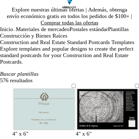
Diapositiva
Explore nuestras últimas ofertas | Además, obtenga
1
envío económico gratis en todos los pedidos de $100+ |
de
Comprar todas las ofertas
1
Inicio
Materiales de mercadeo
Postales estándar
Plantillas
...
Construcción y Bienes Raíces
Construction and Real Estate Standard Postcards Templates
Explore templates and popular designs to create the perfect
standard postcards for your Construction and Real Estate
Postcards.
Buscar plantillas
576 resultados
Filtros
n
b
m
v
4" x 6"
4" x 6"