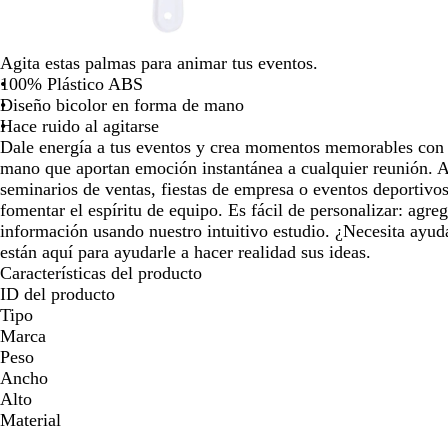
las
teclas
de
Agita estas palmas para animar tus eventos.
las
100% Plástico ABS
flechas
Diseño bicolor en forma de mano
para
Hace ruido al agitarse
arrastrar
Dale energía a tus eventos y crea momentos memorables con 
mano que aportan emoción instantánea a cualquier reunión. A
seminarios de ventas, fiestas de empresa o eventos deportivos
fomentar el espíritu de equipo. Es fácil de personalizar: agre
información usando nuestro intuitivo estudio. ¿Necesita ayud
están aquí para ayudarle a hacer realidad sus ideas.
Características del producto
ID del producto
Tipo
Marca
Peso
Ancho
Alto
Material