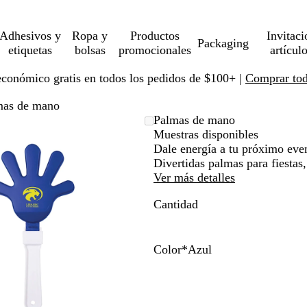
Adhesivos y
Ropa y
Productos
Invitaci
Packaging
etiquetas
bolsas
promocionales
artícul
económico gratis en todos los pedidos de $100+ |
Comprar toda
mas de mano
Imagen
Ampliado
Use
Haga
Palmas de mano
ampliable
al
la
clic
Muestras disponibles
con
mínimo
tecla
para
Dale energía a tu próximo eve
zoom
de
expandir
Divertidas palmas para fiestas
más
Ver más detalles
(+)
Cantidad
y
menos
(-)
para
Color
*
Azul
acercar/alejar
A
R
B
N
M
con
z
o
l
a
o
zoom
u
j
a
r
r
y
l
o
n
a
a