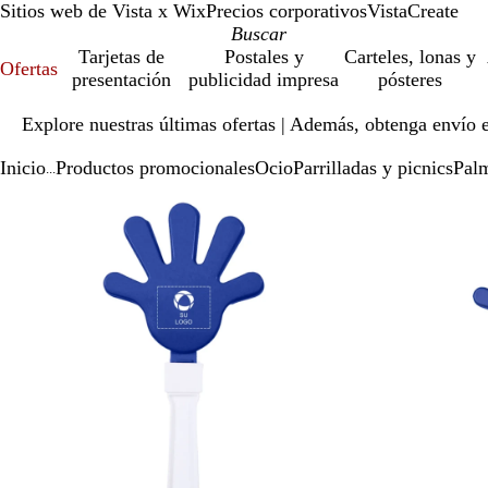
Sitios web de Vista x Wix
Precios corporativos
VistaCreate
Tarjetas de
Postales y
Carteles, lonas y
Ofertas
presentación
publicidad impresa
pósteres
Diapositiva
Explore nuestras últimas ofertas | Además, obtenga envío 
1
de
Inicio
Productos promocionales
Ocio
Parrilladas y picnics
Pal
1
...
Diapositiva
Imagen
Ampliado
Use
Haga
1
ampliable
al
la
clic
de
con
mínimo
tecla
para
2
zoom
de
expandir
más
(+)
y
menos
(-)
para
acercar/alejar
con
zoom
y