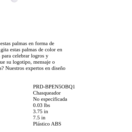
las
c
n
d
teclas
o
j
o
de
a
las
flechas
para
arrastrar
estas palmas en forma de
gita estas palmas de color en
 para celebrar logros y
gue su logotipo, mensaje o
a? Nuestros expertos en diseño
PRD-BPEN5OBQ1
Chasqueador
No especificada
0.03 lbs
3.75 in
7.5 in
Plástico ABS