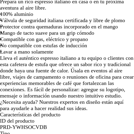
de
de
de
de
de
de
de
r
Prepara un rico espresso italiano en casa o en tu próxima
las
las
las
las
las
las
las
o
aventura al aire libre.
flechas
flechas
flechas
flechas
flechas
flechas
flec
m
100% aluminio
para
para
para
para
para
para
para
o
Válvula de seguridad italiana certificada y libre de plomo
arrastrar
arrastrar
arrastrar
arrastrar
arrastrar
arrastrar
arras
/
Protector contra quemaduras incorporado en el mango
N
Mango de tacto suave para un grip cómodo
e
Compatible con gas, eléctrico y propano
g
No compatible con estufas de inducción
r
Lavar a mano solamente
o
Lleva el auténtico espresso italiano a tu equipo o clientes con
esta cafetera de estufa que ofrece un sabor rico y tradicional
donde haya una fuente de calor. Úsala en eventos al aire
libre, viajes de campamento o reuniones de oficina para crear
experiencias memorables de café que fortalezcan las
conexiones. Es fácil de personalizar: agregue su logotipo,
mensaje o información usando nuestro intuitivo estudio.
¿Necesita ayuda? Nuestros expertos en diseño están aquí
para ayudarle a hacer realidad sus ideas.
Características del producto
ID del producto
PRD-YWHSOCVDB
Tipo