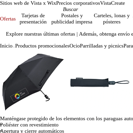
Sitios web de Vista x Wix
Precios corporativos
VistaCreate
Tarjetas de
Postales y
Carteles, lonas y
Ofertas
presentación
publicidad impresa
pósteres
Diapositiva
Explore nuestras últimas ofertas | Además, obtenga envío 
1
de
Inicio
Productos promocionales
Ocio
Parrilladas y picnics
Para
1
...
Diapositiva
Imagen
Ampliado
Use
Haga
Imagen
Ampliado
Use
Haga
1
ampliable
al
la
clic
ampliable
al
la
clic
de
con
mínimo
tecla
para
con
mínimo
tecla
para
3
zoom
de
expandir
zoom
de
expandir
más
más
(+)
(+)
y
y
menos
menos
(-)
(-)
para
para
acercar/alejar
acercar/alejar
Manténgase protegido de los elementos con los paraguas aut
con
con
Poliéster con revestimiento
zoom
zoom
Apertura y cierre automáticos
y
y