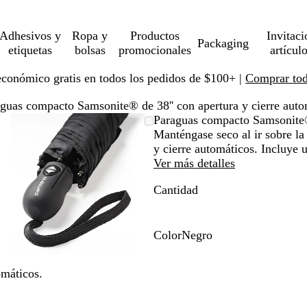
Adhesivos y
Ropa y
Productos
Invitaci
Packaging
etiquetas
bolsas
promocionales
artícul
económico gratis en todos los pedidos de $100+ |
Comprar toda
guas compacto Samsonite® de 38'' con apertura y cierre auto
Imagen
Ampliado
Use
Haga
Paraguas compacto Samsonite® 
ampliable
al
la
clic
Manténgase seco al ir sobre l
con
mínimo
tecla
para
y cierre automáticos. Incluye 
zoom
de
expandir
Ver más detalles
más
Cantidad
(+)
y
menos
(-)
Color
Negro
para
N
acercar/alejar
e
omáticos.
con
g
zoom
r
y
o