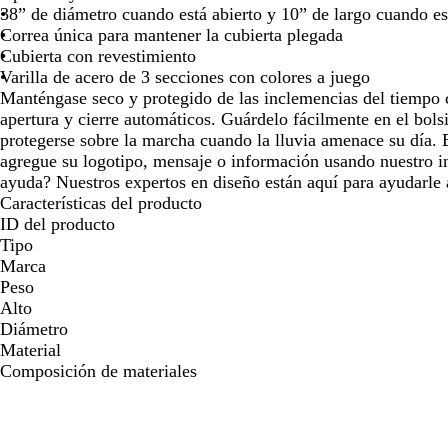
38” de diámetro cuando está abierto y 10” de largo cuando e
las
las
Correa única para mantener la cubierta plegada
teclas
teclas
Cubierta con revestimiento
de
de
Varilla de acero de 3 secciones con colores a juego
las
las
Manténgase seco y protegido de las inclemencias del tiempo 
flechas
flechas
apertura y cierre automáticos. Guárdelo fácilmente en el bolsi
para
para
protegerse sobre la marcha cuando la lluvia amenace su día. E
arrastrar
arrastrar
agregue su logotipo, mensaje o información usando nuestro in
ayuda? Nuestros expertos en diseño están aquí para ayudarle a
Características del producto
ID del producto
Tipo
Marca
Peso
Alto
Diámetro
Material
Composición de materiales