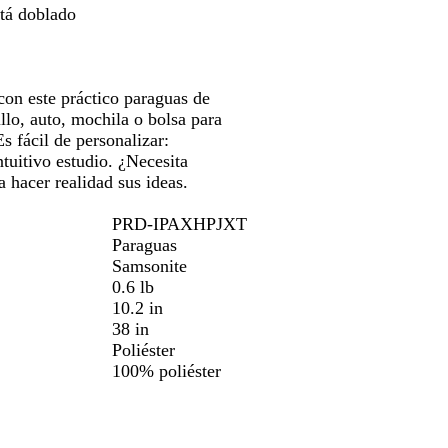
stá doblado
las
teclas
de
las
con este práctico paraguas de
flechas
llo, auto, mochila o bolsa para
para
s fácil de personalizar:
arrastrar
tuitivo estudio. ¿Necesita
 hacer realidad sus ideas.
PRD-IPAXHPJXT
Paraguas
Samsonite
0.6 lb
10.2 in
38 in
Poliéster
100% poliéster