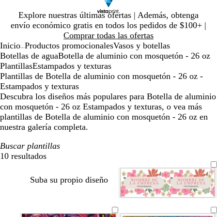
Diapositiva
Explore nuestras últimas ofertas | Además, obtenga
1
envío económico gratis en todos los pedidos de $100+ |
de
Comprar todas las ofertas
1
Inicio
Productos promocionales
Vasos y botellas
...
Botellas de agua
Botella de aluminio con mosquetón - 26 oz
Plantillas
Estampados y texturas
Plantillas de Botella de aluminio con mosquetón - 26 oz -
Estampados y texturas
Descubra los diseños más populares para Botella de aluminio
con mosquetón - 26 oz Estampados y texturas, o vea más
plantillas de Botella de aluminio con mosquetón - 26 oz en
nuestra galería completa.
Buscar plantillas
10 resultados
Filtros
Suba su propio diseño
r
r
v
t
o
o
e
o