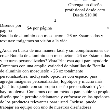
a
r
s
n
l
l
r
e
d
u
Obtenga un diseño
z
a
c
l
l
o
o
r
profesional desde cero
u
o
u
o
o
o
Desde $10.00
l
s
r
1
a
c
o
Página
Diseños por
d
u
1
página
o
r
Botella de aluminio con mosquetón - 26 oz Estampados y
o
texturas: traigamos su visión a la vida.
¿Anda en busca de una manera fácil y sin complicaciones de
crear Botella de aluminio con mosquetón - 26 oz Estampados
y texturas personalizados? VistaPrint está aquí para ayudarle.
Contamos con una amplia variedad de plantillas de Botella
de aluminio con mosquetón - 26 oz totalmente
personalizables, incluyendo opciones con espacio para
agregar imágenes personalizadas, logotipos y mucho más.
¿Está trabajando con su propio diseño personalizado? ¡No
hay problema! Contamos con un método para subir su propio
diseño que le permite adelantarse y enfocarse en las opciones
de los productos relevantes para usted. Incluso, puede
trabajar en equipo con uno de nuestros diseñadores