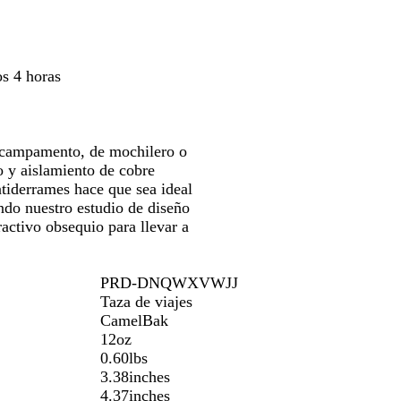
s
las
las
r
clas
teclas
teclas
o
de
de
s
las
las
os 4 horas
echas
flechas
flechas
ra
para
para
rastrar
arrastrar
arrastrar
 campamento, de mochilero o
vo y aislamiento de cobre
antiderrames hace que sea ideal
ando nuestro estudio de diseño
tractivo obsequio para llevar a
PRD-DNQWXVWJJ
Taza de viajes
CamelBak
12oz
0.60lbs
3.38inches
4.37inches