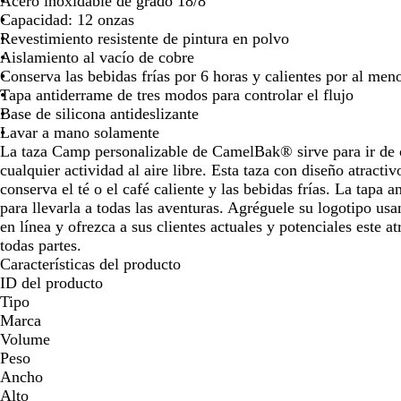
Acero inoxidable de grado 18/8
las
las
las
las
la
Capacidad: 12 onzas
teclas
teclas
teclas
teclas
te
Revestimiento resistente de pintura en polvo
de
de
de
de
de
Aislamiento al vacío de cobre
las
las
las
las
la
Conserva las bebidas frías por 6 horas y calientes por al men
flechas
flechas
flechas
flechas
fl
Tapa antiderrame de tres modos para controlar el flujo
para
para
para
para
pa
Base de silicona antideslizante
arrastrar
arrastrar
arrastrar
arrastrar
ar
Lavar a mano solamente
La taza Camp personalizable de CamelBak® sirve para ir de
cualquier actividad al aire libre. Esta taza con diseño atracti
conserva el té o el café caliente y las bebidas frías. La tapa 
para llevarla a todas las aventuras. Agréguele su logotipo us
en línea y ofrezca a sus clientes actuales y potenciales este a
todas partes.
Características del producto
ID del producto
Tipo
Marca
Volume
Peso
Ancho
Alto