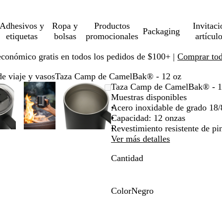
Adhesivos y
Ropa y
Productos
Invitaci
Packaging
etiquetas
bolsas
promocionales
artícul
económico gratis en todos los pedidos de $100+ |
Comprar toda
de viaje y vasos
Taza Camp de CamelBak® - 12 oz
magen
mpliado
se
aga
Imagen
Ampliado
Use
Haga
Imagen
Ampliado
Use
Haga
Taza Camp de CamelBak® - 1
pliable
ic
ampliable
al
la
clic
ampliable
al
la
clic
Muestras disponibles
n
ínimo
cla
ra
con
mínimo
tecla
para
con
mínimo
tecla
para
Acero inoxidable de grado 18/
oom
pandir
zoom
de
expandir
zoom
de
expandir
Capacidad: 12 onzas
ás
más
más
Revestimiento resistente de pi
)
(+)
(+)
Ver más detalles
y
y
Cantidad
enos
menos
menos
)
(-)
(-)
ra
para
para
ercar/alejar
acercar/alejar
acercar/alejar
Color
Negro
n
con
con
N
oom
zoom
zoom
e
y
y
g