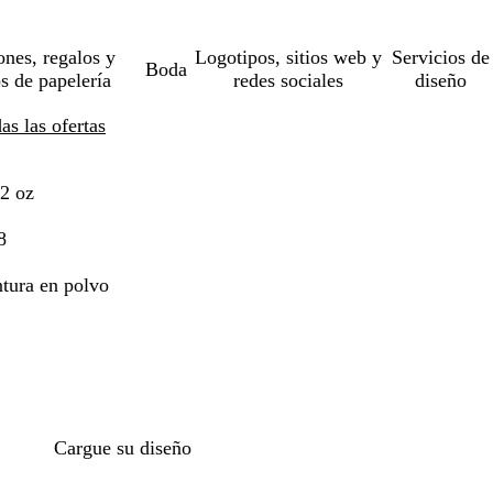
ones, regalos y
Logotipos, sitios web y
Servicios de
Boda
os de papelería
redes sociales
diseño
s las ofertas
2 oz
8
ntura en polvo
Cargue su diseño