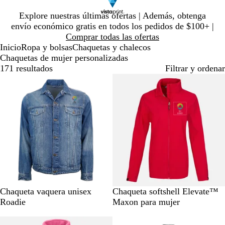
Diapositiva
Explore nuestras últimas ofertas | Además, obtenga
1
envío económico gratis en todos los pedidos de $100+ |
de
Comprar todas las ofertas
1
Inicio
Ropa y bolsas
Chaquetas y chalecos
Chaquetas de mujer personalizadas
171 resultados
Filtrar y ordenar
J
R
A
N
A
G
Chaqueta vaquera unisex
Chaqueta softshell Elevate™
e
o
z
e
z
r
Roadie
Maxon para mujer
a
j
u
g
u
i
Lo más vendido
n
o
l
r
l
s