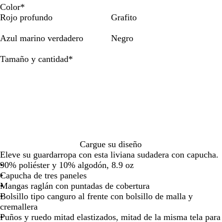
de
de
Color
*
las
las
Rojo profundo
Grafito
flechas
flechas
para
para
Azul marino verdadero
Negro
arrastrar
arrastrar
Obligatorio
Tamaño y cantidad
*
Cargue su diseño
Eleve su guardarropa con esta liviana sudadera con capucha.
90% poliéster y 10% algodón, 8.9 oz
Capucha de tres paneles
Mangas raglán con puntadas de cobertura
Bolsillo tipo canguro al frente con bolsillo de malla y
cremallera
Puños y ruedo mitad elastizados, mitad de la misma tela para