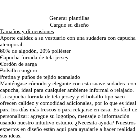
de
de
de
de
de
de
v
a
t
r
r
a
las
las
las
las
las
las
e
d
e
r
m
r
flechas
flechas
flechas
flechas
flechas
flech
r
e
r
o
i
m
Generar plantillas
para
para
para
para
para
para
d
a
c
g
e
Cargue su diseño
arrastrar
arrastrar
arrastrar
arrastrar
arrastrar
arras
e
n
a
ó
s
Tamaños y dimensiones
c
r
n
í
Aporte calidez a su vestuario con una sudadera con capucha
l
r
atemporal.
a
i
80% de algodón, 20% poliéster
j
l
Capucha forrada de tela jersey
e
Cordón de sarga
Bolsillo canguro
Pretina y puños de tejido acanalado
Manténgase cómodo y elegante con esta suave sudadera con
capucha, ideal para cualquier ambiente informal o relajado.
La capucha forrada de tela jersey y el bolsillo tipo saco
ofrecen calidez y comodidad adicionales, por lo que es ideal
para los días más frescos o para relajarse en casa. Es fácil de
personalizar: agregue su logotipo, mensaje o información
usando nuestro intuitivo estudio. ¿Necesita ayuda? Nuestros
expertos en diseño están aquí para ayudarle a hacer realidad
sus ideas.