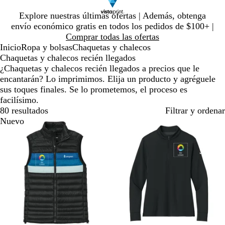
Diapositiva
Explore nuestras últimas ofertas | Además, obtenga
1
envío económico gratis en todos los pedidos de $100+ |
de
Comprar todas las ofertas
1
Inicio
Ropa y bolsas
Chaquetas y chalecos
Chaquetas y chalecos recién llegados
¿Chaquetas y chalecos recién llegados a precios que le
encantarán? Lo imprimimos. Elija un producto y agréguele
sus toques finales. Se lo prometemos, el proceso es
facilísimo.
80 resultados
Filtrar y ordenar
Nuevo
Nuevo