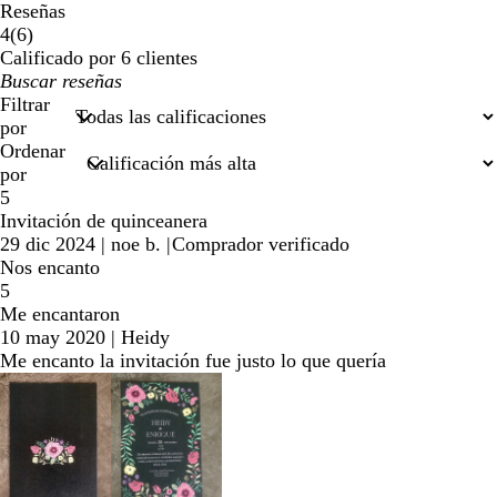
Reseñas
6
4
(
6
)
reseñas
Calificado por 6 clientes
Mis
datos
Filtrar
de
por
búsqueda
Ordenar
por
5
Invitación de quinceanera
29 dic 2024
|
noe b.
|
Comprador verificado
Nos encanto
5
Me encantaron
10 may 2020
|
Heidy
Me encanto la invitación fue justo lo que quería