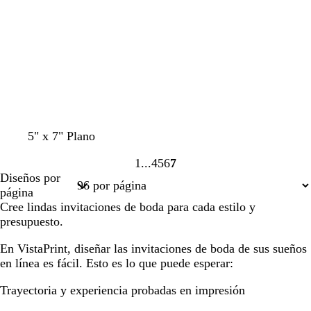
b
n
s
o
o
o
o
a
o
o
c
z
s
s
u
u
q
c
r
l
u
u
o
a
e
r
d
o
o
n
v
b
5" x 7" Plano
e
e
l
1
4
5
6
7
g
r
a
Página
Página
Página
Página
Página
Diseños por
r
d
n
1
4
5
6
7
página
o
e
c
Cree lindas invitaciones de boda para cada estilo y
e
o
presupuesto.
s
p
En VistaPrint, diseñar las invitaciones de boda de sus sueños
u
en línea es fácil. Esto es lo que puede esperar:
m
a
Trayectoria y experiencia probadas en impresión
d
e