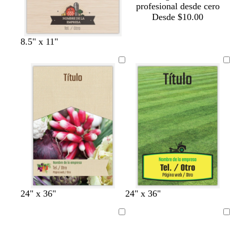
profesional desde cero
Desde $10.00
8.5" x 11"
v
v
v
v
v
24" x 36"
24" x 36"
e
e
e
e
e
r
r
r
r
r
Cargando
Cargando
d
d
d
d
d