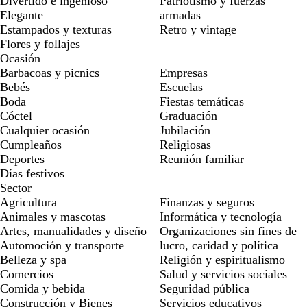
Divertido e ingenioso
Patriotismo y fuerzas
Elegante
armadas
Estampados y texturas
Retro y vintage
Flores y follajes
Ocasión
Barbacoas y picnics
Empresas
Bebés
Escuelas
Boda
Fiestas temáticas
Cóctel
Graduación
Cualquier ocasión
Jubilación
Cumpleaños
Religiosas
Deportes
Reunión familiar
Días festivos
Sector
Agricultura
Finanzas y seguros
Animales y mascotas
Informática y tecnología
Artes, manualidades y diseño
Organizaciones sin fines de
Automoción y transporte
lucro, caridad y política
Belleza y spa
Religión y espiritualismo
Comercios
Salud y servicios sociales
Comida y bebida
Seguridad pública
Construcción y Bienes
Servicios educativos