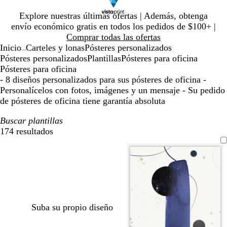
Diapositiva
Explore nuestras últimas ofertas | Además, obtenga
1
envío económico gratis en todos los pedidos de $100+ |
de
Comprar todas las ofertas
1
Inicio
Carteles y lonas
Pósteres personalizados
...
Pósteres personalizados
Plantillas
Pósteres para oficina
Pósteres para oficina
- 8 diseños personalizados para sus pósteres de oficina -
Personalícelos con fotos, imágenes y un mensaje - Su pedido
de pósteres de oficina tiene garantía absoluta
Buscar plantillas
174 resultados
Filtros
Suba su propio diseño