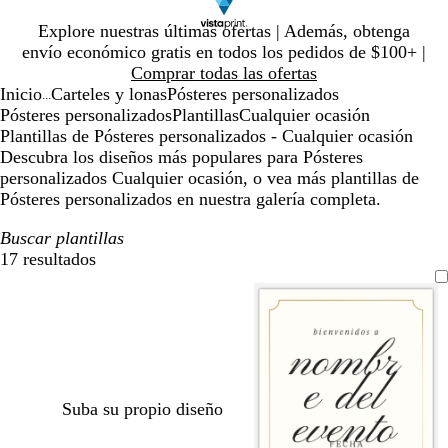
Diapositiva
Explore nuestras últimas ofertas | Además, obtenga
1
envío económico gratis en todos los pedidos de $100+ |
de
Comprar todas las ofertas
1
Inicio
Carteles y lonas
Pósteres personalizados
...
Pósteres personalizados
Plantillas
Cualquier ocasión
Plantillas de Pósteres personalizados - Cualquier ocasión
Descubra los diseños más populares para Pósteres
personalizados Cualquier ocasión, o vea más plantillas de
Pósteres personalizados en nuestra galería completa.
Buscar plantillas
17 resultados
Filtros
Suba su propio diseño