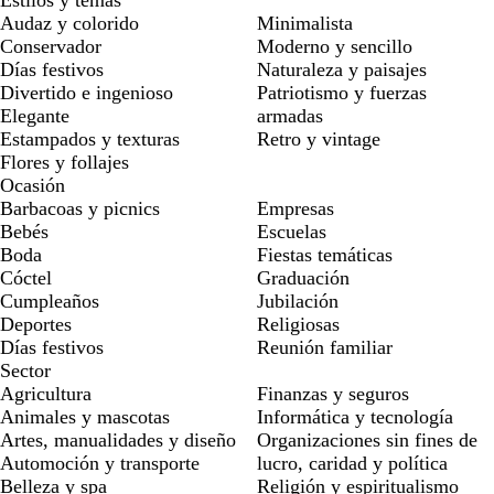
Estilos y temas
Audaz y colorido
Minimalista
Conservador
Moderno y sencillo
Días festivos
Naturaleza y paisajes
Divertido e ingenioso
Patriotismo y fuerzas
Elegante
armadas
Estampados y texturas
Retro y vintage
Flores y follajes
Ocasión
Barbacoas y picnics
Empresas
Bebés
Escuelas
Boda
Fiestas temáticas
Cóctel
Graduación
Cumpleaños
Jubilación
Deportes
Religiosas
Días festivos
Reunión familiar
Sector
Agricultura
Finanzas y seguros
Animales y mascotas
Informática y tecnología
Artes, manualidades y diseño
Organizaciones sin fines de
Automoción y transporte
lucro, caridad y política
Belleza y spa
Religión y espiritualismo