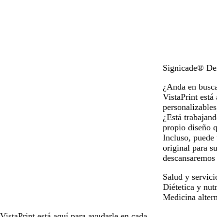
a
c
a
a
d
l
d
o
a
o
r
o
Signicade® Dent
¿Anda en busca
VistaPrint está
personalizable
¿Está trabajan
propio diseño q
Incluso, puede 
original para s
descansaremos h
Salud y servici
Diétetica y nut
Medicina altern
VistaPrint está
aquí para ayudarle
en cada