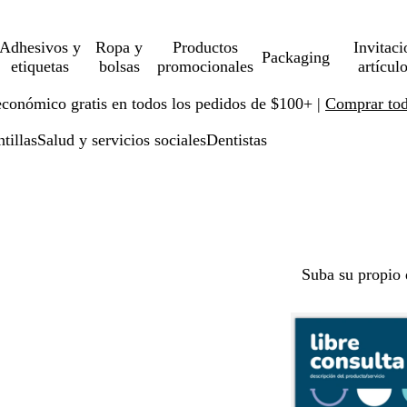
Adhesivos y
Ropa y
Productos
Invitaci
Packaging
etiquetas
bolsas
promocionales
artícul
económico gratis en todos los pedidos de $100+ |
Comprar toda
ntillas
Salud y servicios sociales
Dentistas
Suba su propio 