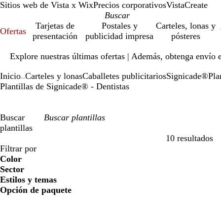
Sitios web de Vista x Wix
Precios corporativos
VistaCreate
Tarjetas de
Postales y
Carteles, lonas y
Ofertas
presentación
publicidad impresa
pósteres
Diapositiva
Explore nuestras últimas ofertas | Además, obtenga envío 
1
de
Inicio
Carteles y lonas
Caballetes publicitarios
Signicade®
Pla
1
...
Plantillas de Signicade® - Dentistas
Buscar
plantillas
10 resultados
Filtros
Filtrar por
Color
Sector
Estilos y temas
Opción de paquete