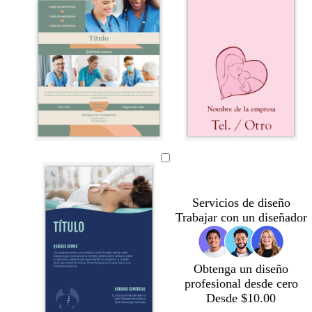
a
o
a
s
c
u
r
o
c
t
t
c
c
r
o
o
r
r
e
s
s
e
e
m
t
t
m
m
Servicios de diseño
a
a
a
a
a
Trabajar con un diseñador
d
d
o
o
Obtenga un diseño
profesional desde cero
Desde $10.00