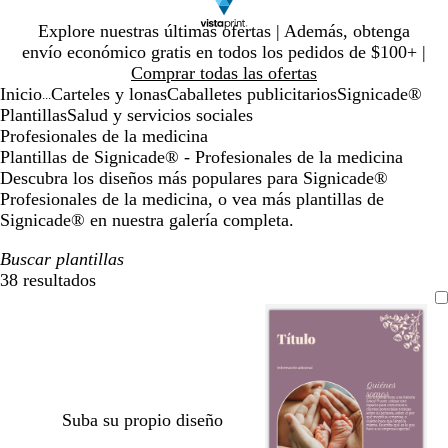
Diapositiva
Explore nuestras últimas ofertas | Además, obtenga
1
envío económico gratis en todos los pedidos de $100+ |
de
Comprar todas las ofertas
1
Inicio
Carteles y lonas
Caballetes publicitarios
Signicade®
...
Plantillas
Salud y servicios sociales
Profesionales de la medicina
Plantillas de Signicade® - Profesionales de la medicina
Descubra los diseños más populares para Signicade®
Profesionales de la medicina, o vea más plantillas de
Signicade® en nuestra galería completa.
Buscar plantillas
38 resultados
Filtros
Suba su propio diseño