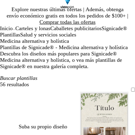
Diapositiva
Explore nuestras últimas ofertas | Además, obtenga
1
envío económico gratis en todos los pedidos de $100+ |
de
Comprar todas las ofertas
1
Inicio
Carteles y lonas
Caballetes publicitarios
Signicade®
...
Plantillas
Salud y servicios sociales
Medicina alternativa y holística
Plantillas de Signicade® - Medicina alternativa y holística
Descubra los diseños más populares para Signicade®
Medicina alternativa y holística, o vea más plantillas de
Signicade® en nuestra galería completa.
Buscar plantillas
56 resultados
Filtros
Suba su propio diseño