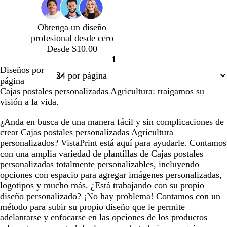
l
e
n
a
s
Obtenga un diseño
r
m
profesional desde cero
o
e
Desde $10.00
r
1
a
Página
Diseños por
l
1
página
d
Cajas postales personalizadas Agricultura: traigamos su
a
visión a la vida.
¿Anda en busca de una manera fácil y sin complicaciones de
crear Cajas postales personalizadas Agricultura
personalizados? VistaPrint está aquí para ayudarle. Contamos
con una amplia variedad de plantillas de Cajas postales
personalizadas totalmente personalizables, incluyendo
opciones con espacio para agregar imágenes personalizadas,
logotipos y mucho más. ¿Está trabajando con su propio
diseño personalizado? ¡No hay problema! Contamos con un
método para subir su propio diseño que le permite
adelantarse y enfocarse en las opciones de los productos