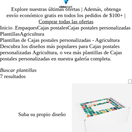
Diapositiva
Explore nuestras últimas ofertas | Además, obtenga
1
envío económico gratis en todos los pedidos de $100+ |
de
Comprar todas las ofertas
1
Inicio
Empaques
Cajas postales
Cajas postales personalizadas
...
Plantillas
Agricultura
Plantillas de Cajas postales personalizadas - Agricultura
Descubra los diseños más populares para Cajas postales
personalizadas Agricultura, o vea más plantillas de Cajas
postales personalizadas en nuestra galería completa.
Buscar plantillas
7 resultados
Filtros
Suba su propio diseño