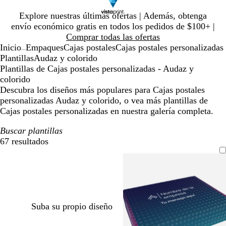
Diapositiva
Explore nuestras últimas ofertas | Además, obtenga
1
envío económico gratis en todos los pedidos de $100+ |
de
Comprar todas las ofertas
1
Inicio
Empaques
Cajas postales
Cajas postales personalizadas
...
Plantillas
Audaz y colorido
Plantillas de Cajas postales personalizadas - Audaz y
colorido
Descubra los diseños más populares para Cajas postales
personalizadas Audaz y colorido, o vea más plantillas de
Cajas postales personalizadas en nuestra galería completa.
Buscar plantillas
67 resultados
Filtros
Suba su propio diseño