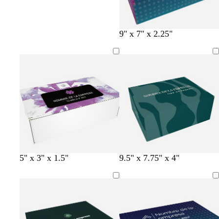
9" x 7" x 2.25"
v
p
r
a
n
5" x 3" x 1.5"
9.5" x 7.75" x 4"
e
ú
o
z
e
r
r
s
u
g
d
p
a
l
r
e
u
o
o
a
r
s