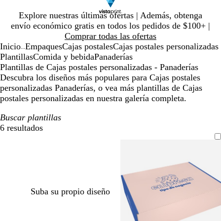
Diapositiva
Explore nuestras últimas ofertas | Además, obtenga
1
envío económico gratis en todos los pedidos de $100+ |
de
Comprar todas las ofertas
1
Inicio
Empaques
Cajas postales
Cajas postales personalizadas
...
Plantillas
Comida y bebida
Panaderías
Plantillas de Cajas postales personalizadas - Panaderías
Descubra los diseños más populares para Cajas postales
personalizadas Panaderías, o vea más plantillas de Cajas
postales personalizadas en nuestra galería completa.
Buscar plantillas
6 resultados
Filtros
Suba su propio diseño