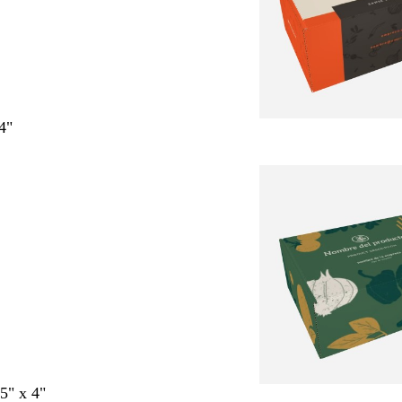
4"
75" x 4"