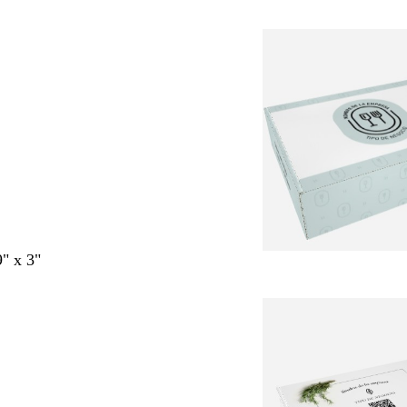
9" x 3"