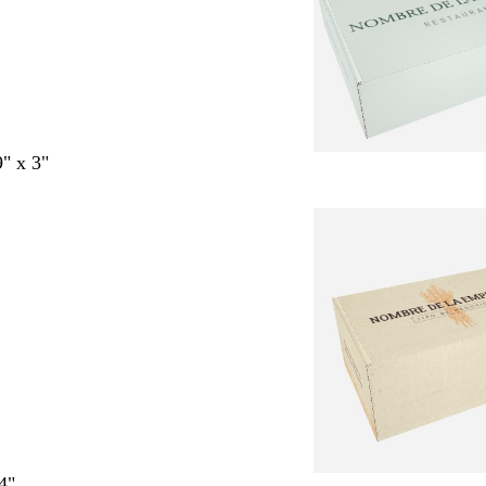
9" x 3"
4"