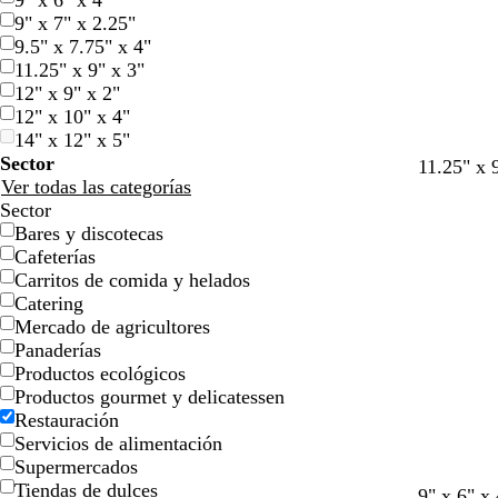
9" x 6" x 4"
9" x 7" x 2.25"
9.5" x 7.75" x 4"
11.25" x 9" x 3"
12" x 9" x 2"
12" x 10" x 4"
14" x 12" x 5"
Sector
v
g
b
c
b
11.25" x 
Ver todas las categorías
e
r
l
r
l
Sector
r
i
a
e
a
Bares y discotecas
d
s
n
m
n
Cafeterías
e
c
c
a
c
Carritos de comida y helados
e
l
o
o
Catering
s
a
Mercado de agricultores
p
r
Panaderías
u
o
Productos ecológicos
m
Productos gourmet y delicatessen
a
Restauración
d
Servicios de alimentación
e
Supermercados
m
Tiendas de dulces
a
c
g
t
b
n
9" x 6" x 