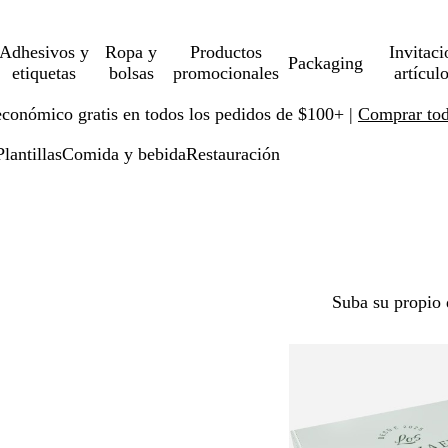
Adhesivos y
Ropa y
Productos
Invitaci
Packaging
etiquetas
bolsas
promocionales
artícul
económico gratis en todos los pedidos de $100+ |
Comprar toda
Plantillas
Comida y bebida
Restauración
Suba su propio 