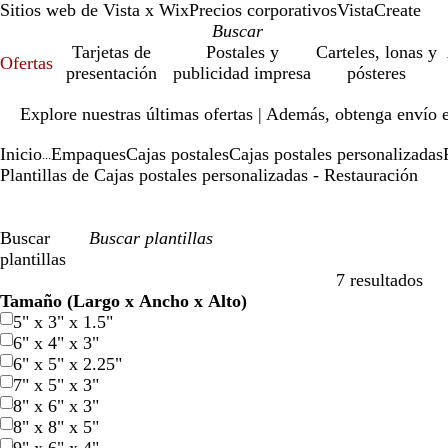
Sitios web de Vista x Wix
Precios corporativos
VistaCreate
Tarjetas de
Postales y
Carteles, lonas y
Ofertas
presentación
publicidad impresa
pósteres
Diapositiva
Explore nuestras últimas ofertas | Además, obtenga envío 
1
de
Inicio
Empaques
Cajas postales
Cajas postales personalizadas
1
...
Plantillas de Cajas postales personalizadas - Restauración
Buscar
plantillas
7 resultados
Filtros
Tamaño (Largo x Ancho x Alto)
5" x 3" x 1.5"
6" x 4" x 3"
6" x 5" x 2.25"
7" x 5" x 3"
8" x 6" x 3"
8" x 8" x 5"