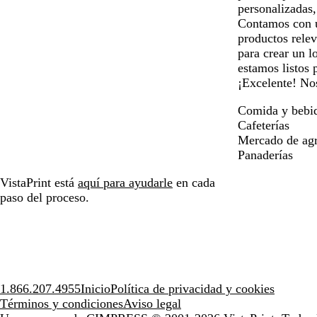
personalizadas
Contamos con un
productos relev
para crear un l
estamos listos 
¡Excelente! No
Comida y bebi
Cafeterías
Mercado de agr
Panaderías
VistaPrint está
aquí para ayudarle
en cada
paso del proceso.
1.866.207.4955
Inicio
Política de privacidad y cookies
Términos y condiciones
Aviso legal