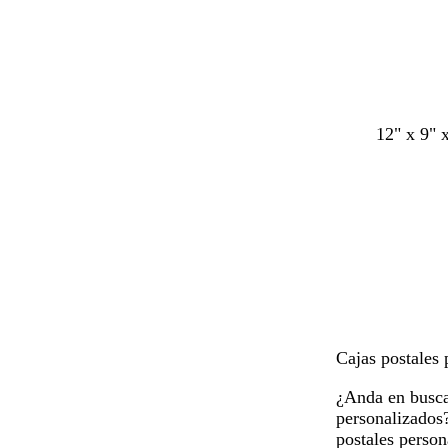
u
a
u
a
m
m
a
a
d
d
e
e
m
m
a
a
12" x 9" 
r
r
Cajas postales 
¿Anda en busca
personalizados?
postales person