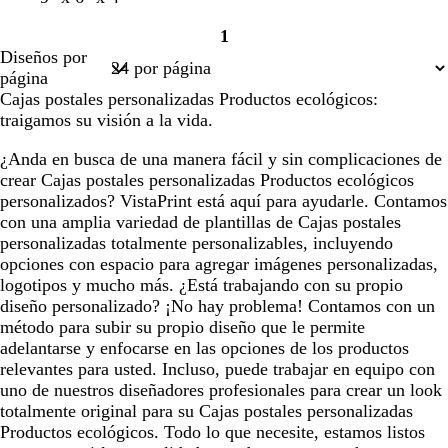
e
o
e
e
o
1
g
r
r
r
s
Página
Diseños por
r
a
d
d
t
1
página
o
d
e
e
a
Cajas postales personalizadas Productos ecológicos:
o
o
a
d
traigamos su visión a la vida.
l
z
o
i
u
¿Anda en busca de una manera fácil y sin complicaciones de
v
l
crear Cajas postales personalizadas Productos ecológicos
a
a
personalizados? VistaPrint está aquí para ayudarle. Contamos
d
con una amplia variedad de plantillas de Cajas postales
o
personalizadas totalmente personalizables, incluyendo
opciones con espacio para agregar imágenes personalizadas,
logotipos y mucho más. ¿Está trabajando con su propio
diseño personalizado? ¡No hay problema! Contamos con un
método para subir su propio diseño que le permite
adelantarse y enfocarse en las opciones de los productos
relevantes para usted. Incluso, puede trabajar en equipo con
uno de nuestros diseñadores profesionales para crear un look
totalmente original para su Cajas postales personalizadas
Productos ecológicos. Todo lo que necesite, estamos listos