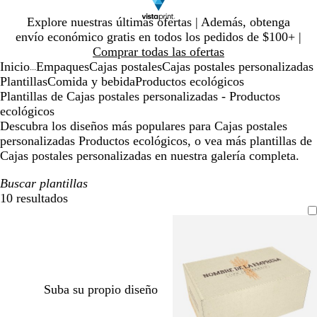
Diapositiva
Explore nuestras últimas ofertas | Además, obtenga
1
envío económico gratis en todos los pedidos de $100+ |
de
Comprar todas las ofertas
1
Inicio
Empaques
Cajas postales
Cajas postales personalizadas
...
Plantillas
Comida y bebida
Productos ecológicos
Plantillas de Cajas postales personalizadas - Productos
ecológicos
Descubra los diseños más populares para Cajas postales
personalizadas Productos ecológicos, o vea más plantillas de
Cajas postales personalizadas en nuestra galería completa.
Buscar plantillas
10 resultados
Filtros
Suba su propio diseño