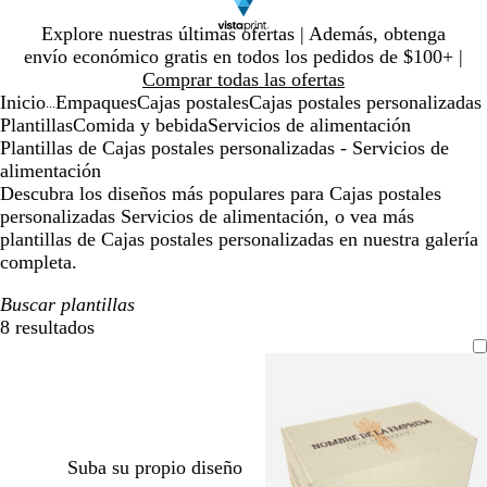
Diapositiva
Explore nuestras últimas ofertas | Además, obtenga
1
envío económico gratis en todos los pedidos de $100+ |
de
Comprar todas las ofertas
1
Inicio
Empaques
Cajas postales
Cajas postales personalizadas
...
Plantillas
Comida y bebida
Servicios de alimentación
Plantillas de Cajas postales personalizadas - Servicios de
alimentación
Descubra los diseños más populares para Cajas postales
personalizadas Servicios de alimentación, o vea más
plantillas de Cajas postales personalizadas en nuestra galería
completa.
Buscar plantillas
8 resultados
Filtros
Suba su propio diseño