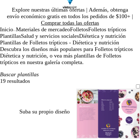
Diapositiva
Explore nuestras últimas ofertas | Además, obtenga
1
envío económico gratis en todos los pedidos de $100+ |
de
Comprar todas las ofertas
1
Inicio
Materiales de mercadeo
Folletos
Folletos trípticos
...
Plantillas
Salud y servicios sociales
Diétetica y nutrición
Plantillas de Folletos trípticos - Diétetica y nutrición
Descubra los diseños más populares para Folletos trípticos
Diétetica y nutrición, o vea más plantillas de Folletos
trípticos en nuestra galería completa.
Buscar plantillas
19 resultados
Filtros
Suba su propio diseño