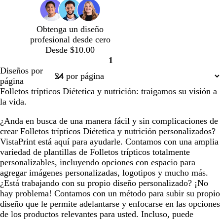
o
d
r
e
ó
e
n
Obtenga un diseño
s
o
profesional desde cero
m
s
Desde $10.00
e
c
1
r
u
Página
Diseños por
a
r
1
página
l
o
Folletos trípticos Diétetica y nutrición: traigamos su visión a
d
la vida.
a
¿Anda en busca de una manera fácil y sin complicaciones de
crear Folletos trípticos Diétetica y nutrición personalizados?
VistaPrint está aquí para ayudarle. Contamos con una amplia
variedad de plantillas de Folletos trípticos totalmente
personalizables, incluyendo opciones con espacio para
agregar imágenes personalizadas, logotipos y mucho más.
¿Está trabajando con su propio diseño personalizado? ¡No
hay problema! Contamos con un método para subir su propio
diseño que le permite adelantarse y enfocarse en las opciones
de los productos relevantes para usted. Incluso, puede