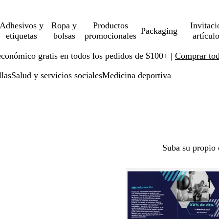
Adhesivos y
Ropa y
Productos
Invitaci
Packaging
etiquetas
bolsas
promocionales
artícul
económico gratis en todos los pedidos de $100+ |
Comprar toda
llas
Salud y servicios sociales
Medicina deportiva
Suba su propio 