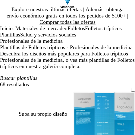
Diapositiva
Explore nuestras últimas ofertas | Además, obtenga
1
envío económico gratis en todos los pedidos de $100+ |
de
Comprar todas las ofertas
1
Inicio
Materiales de mercadeo
Folletos
Folletos trípticos
...
Plantillas
Salud y servicios sociales
Profesionales de la medicina
Plantillas de Folletos trípticos - Profesionales de la medicina
Descubra los diseños más populares para Folletos trípticos
Profesionales de la medicina, o vea más plantillas de Folletos
trípticos en nuestra galería completa.
Buscar plantillas
68 resultados
Filtros
Suba su propio diseño