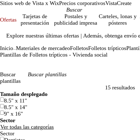
Sitios web de Vista x Wix
Precios corporativos
VistaCreate
Tarjetas de
Postales y
Carteles, lonas y
Ofertas
presentación
publicidad impresa
pósteres
Diapositiva
Explore nuestras últimas ofertas | Además, obtenga envío 
1
de
Inicio
Materiales de mercadeo
Folletos
Folletos trípticos
Planti
1
...
Plantillas de Folletos trípticos - Vivienda social
Buscar
plantillas
15 resultados
Filtros
Tamaño desplegado
8.5" x 11"
8.5" x 14"
9" x 16"
Sector
Ver todas las categorías
Sector