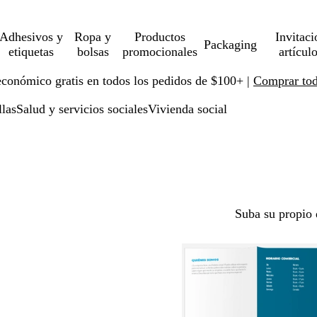
Adhesivos y
Ropa y
Productos
Invitaci
Packaging
etiquetas
bolsas
promocionales
artícul
económico gratis en todos los pedidos de $100+ |
Comprar toda
llas
Salud y servicios sociales
Vivienda social
Suba su propio 