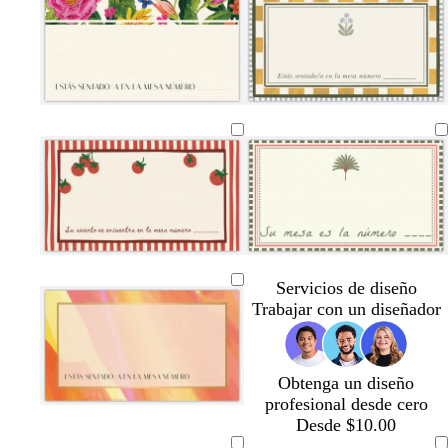
a
v
r
a
r
s
g
n
a
d
r
a
a
r
a
n
e
i
n
c
o
t
d
o
l
j
l
e
a
l
l
a
a
a
i
o
r
c
b
r
g
b
b
b
b
b
c
c
c
c
a
g
c
c
b
b
c
b
g
c
z
v
o
r
l
o
r
l
l
l
l
l
r
r
r
r
z
r
r
r
l
l
r
l
r
r
u
a
e
a
s
i
a
a
a
a
a
e
e
e
e
u
i
e
e
a
a
e
a
i
e
l
m
n
a
s
n
n
n
n
n
m
m
m
m
l
s
m
m
n
n
m
n
s
m
a
a
c
c
c
c
c
c
c
c
a
a
a
a
c
c
a
a
c
c
a
c
c
a
d
o
l
l
o
o
o
o
o
l
l
o
o
o
l
o
a
a
a
a
a
r
r
r
r
r
c
b
g
c
r
a
b
c
c
c
c
c
c
c
c
o
o
o
o
o
r
l
r
r
o
z
l
r
r
r
r
r
r
r
r
Servicios de diseño
e
a
i
e
s
u
a
e
e
e
e
e
e
e
e
Trabajar con un diseñador
m
n
s
m
a
l
n
m
m
m
m
m
m
m
m
a
c
c
a
c
c
c
a
a
a
a
a
a
a
a
o
l
l
l
o
Obtenga un diseño
a
a
a
profesional desde cero
r
r
r
Desde $10.00
o
o
o