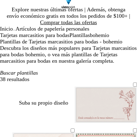
Diapositiva
Explore nuestras últimas ofertas | Además, obtenga
1
envío económico gratis en todos los pedidos de $100+ |
de
Comprar todas las ofertas
1
Inicio
Artículos de papelería personales
...
Tarjetas marcasitios para bodas
Plantillas
bohemio
Plantillas de Tarjetas marcasitios para bodas - bohemio
Descubra los diseños más populares para Tarjetas marcasitios
para bodas bohemio, o vea más plantillas de Tarjetas
marcasitios para bodas en nuestra galería completa.
Buscar plantillas
38 resultados
Filtros
Suba su propio diseño
c
c
b
g
a
g
a
b
t
b
t
r
r
l
r
z
r
c
l
o
l
o