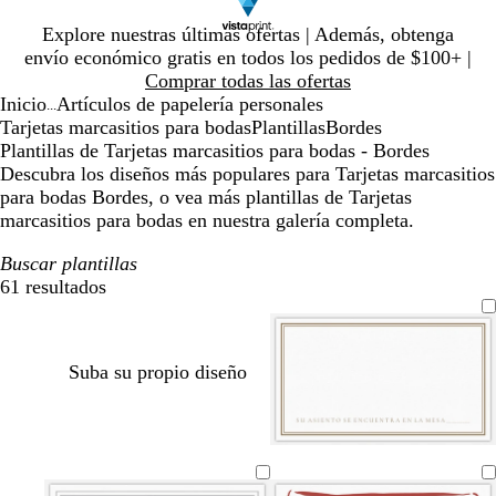
Diapositiva
Explore nuestras últimas ofertas | Además, obtenga
1
envío económico gratis en todos los pedidos de $100+ |
de
Comprar todas las ofertas
1
Inicio
Artículos de papelería personales
...
Tarjetas marcasitios para bodas
Plantillas
Bordes
Plantillas de Tarjetas marcasitios para bodas - Bordes
Descubra los diseños más populares para Tarjetas marcasitios
para bodas Bordes, o vea más plantillas de Tarjetas
marcasitios para bodas en nuestra galería completa.
Buscar plantillas
61 resultados
Filtros
Suba su propio diseño
b
b
b
b
b
b
b
b
b
b
b
b
l
l
l
l
l
l
l
l
l
l
l
l