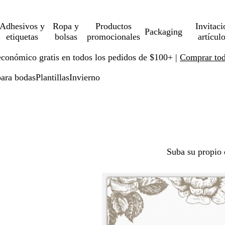
Adhesivos y
Ropa y
Productos
Invitaci
Packaging
etiquetas
bolsas
promocionales
artícul
económico gratis en todos los pedidos de $100+ |
Comprar toda
para bodas
Plantillas
Invierno
Suba su propio 