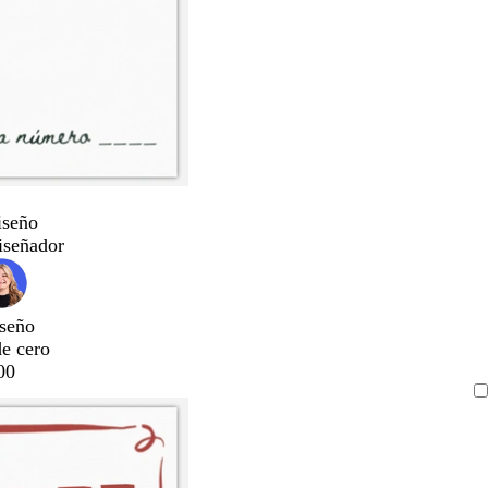
iseño
iseñador
seño
de cero
00