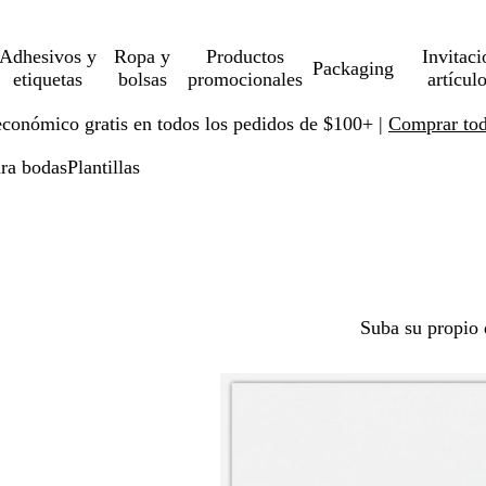
Adhesivos y
Ropa y
Productos
Invitaci
Packaging
etiquetas
bolsas
promocionales
artícul
económico gratis en todos los pedidos de $100+ |
Comprar toda
ara bodas
Plantillas
Suba su propio 