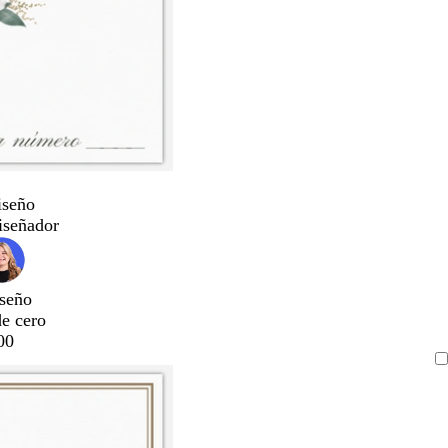
iseño
iseñador
seño
de cero
00