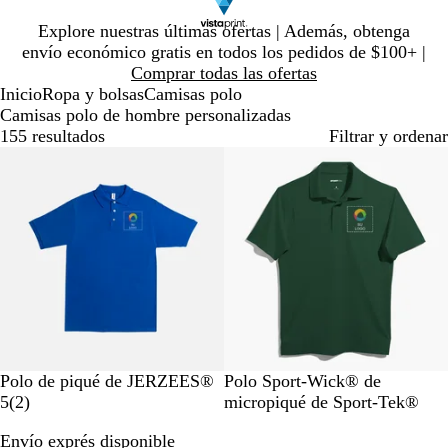
Diapositiva
Explore nuestras últimas ofertas | Además, obtenga
1
envío económico gratis en todos los pedidos de $100+ |
de
Comprar todas las ofertas
1
Inicio
Ropa y bolsas
Camisas polo
Camisas polo de hombre personalizadas
155 resultados
Filtrar y ordenar
Nuevas opciones
R
W
B
T
A
V
N
D
R
A
Polo de piqué de JERZEES®
Polo Sport-Wick® de
o
h
l
r
t
2
e
e
o
o
z
5
(
2
)
micropiqué de Sport-Tek®
y
i
a
u
h
r
r
g
r
j
u
Envío exprés disponible
a
t
c
e
l
e
d
r
a
o
l