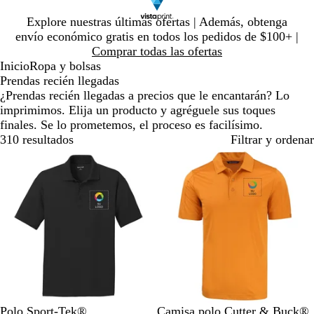
Diapositiva
Explore nuestras últimas ofertas | Además, obtenga
1
envío económico gratis en todos los pedidos de $100+ |
de
Comprar todas las ofertas
1
Inicio
Ropa y bolsas
Prendas recién llegadas
¿Prendas recién llegadas a precios que le encantarán? Lo
imprimimos. Elija un producto y agréguele sus toques
finales. Se lo prometemos, el proceso es facilísimo.
310 resultados
Filtrar y ordenar
Nuevo
Nuevo
N
A
A
R
A
E
B
D
N
C
Polo Sport-Tek®
Camisa polo Cutter & Buck®