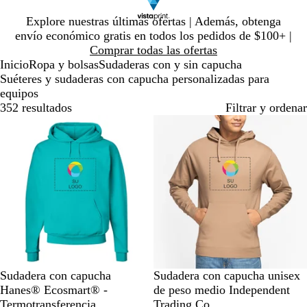
Diapositiva
Explore nuestras últimas ofertas | Además, obtenga
1
envío económico gratis en todos los pedidos de $100+ |
de
Comprar todas las ofertas
1
Inicio
Ropa y bolsas
Sudaderas con y sin capucha
Suéteres y sudaderas con capucha personalizadas para
equipos
352 resultados
Filtrar y ordenar
Lo más vendido
V
A
R
B
A
A
A
M
A
A
Sudadera con capucha
Sudadera con capucha unisex
e
m
o
l
n
r
m
o
z
z
Hanes® Ecosmart® -
de peso medio Independent
r
a
s
a
a
e
a
n
u
u
Termotransferencia
Trading Co.