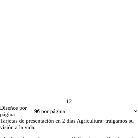
1
2
Página
Página
Diseños por
1
2
página
Tarjetas de presentación en 2 días Agricultura: traigamos su
visión a la vida.