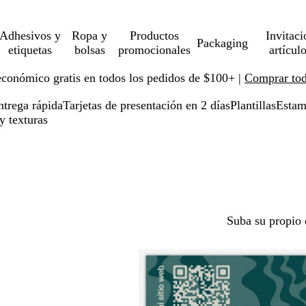
Adhesivos y
Ropa y
Productos
Invitaci
Packaging
etiquetas
bolsas
promocionales
artícul
económico gratis en todos los pedidos de $100+ |
Comprar toda
ntrega rápida
Tarjetas de presentación en 2 días
Plantillas
Estam
y texturas
Suba su propio 