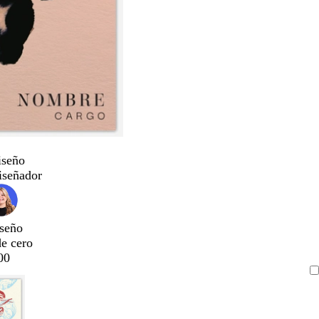
iseño
iseñador
seño
de cero
00