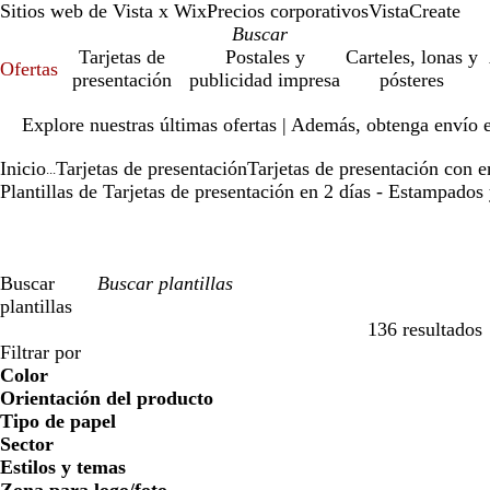
Sitios web de Vista x Wix
Precios corporativos
VistaCreate
Tarjetas de
Postales y
Carteles, lonas y
Ofertas
presentación
publicidad impresa
pósteres
Diapositiva
Explore nuestras últimas ofertas | Además, obtenga envío 
1
de
Inicio
Tarjetas de presentación
Tarjetas de presentación con e
1
...
Plantillas de Tarjetas de presentación en 2 días - Estampados 
Buscar
plantillas
136 resultados
Filtros
Filtrar por
Color
Orientación del producto
Tipo de papel
Sector
Estilos y temas