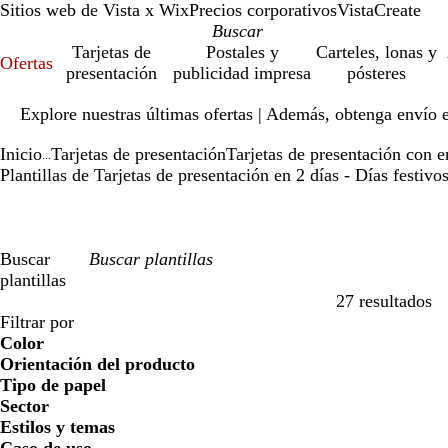
Sitios web de Vista x Wix
Precios corporativos
VistaCreate
Tarjetas de
Postales y
Carteles, lonas y
Ofertas
presentación
publicidad impresa
pósteres
Diapositiva
Explore nuestras últimas ofertas | Además, obtenga envío 
1
de
Inicio
Tarjetas de presentación
Tarjetas de presentación con e
1
...
Plantillas de Tarjetas de presentación en 2 días - Días festivo
Buscar
plantillas
27 resultados
Filtros
Filtrar por
Color
Orientación del producto
Tipo de papel
Sector
Estilos y temas