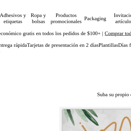
Adhesivos y
Ropa y
Productos
Invitaci
Packaging
etiquetas
bolsas
promocionales
artícul
económico gratis en todos los pedidos de $100+ |
Comprar toda
ntrega rápida
Tarjetas de presentación en 2 días
Plantillas
Días f
s
Suba su propio 