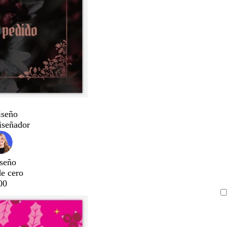
iseño
iseñador
seño
de cero
00