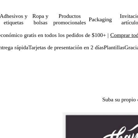
Adhesivos y
Ropa y
Productos
Invitaci
Packaging
etiquetas
bolsas
promocionales
artícul
económico gratis en todos los pedidos de $100+ |
Comprar toda
ntrega rápida
Tarjetas de presentación en 2 días
Plantillas
Graci
Suba su propio 