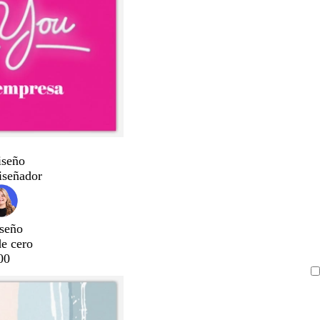
iseño
iseñador
seño
de cero
00