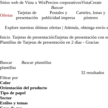
Sitios web de Vista x Wix
Precios corporativos
VistaCreate
Tarjetas de
Postales y
Carteles, lonas y
Ofertas
presentación
publicidad impresa
pósteres
Diapositiva
Explore nuestras últimas ofertas | Además, obtenga envío 
1
de
Inicio
Tarjetas de presentación
Tarjetas de presentación con e
1
...
Plantillas de Tarjetas de presentación en 2 días - Gracias
Buscar
plantillas
32 resultados
Filtros
Filtrar por
Color
Orientación del producto
Tipo de papel
Sector
Estilos y temas