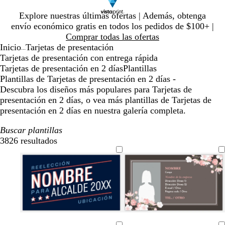
Diapositiva
Explore nuestras últimas ofertas | Además, obtenga
1
envío económico gratis en todos los pedidos de $100+ |
de
Comprar todas las ofertas
1
Inicio
Tarjetas de presentación
...
Tarjetas de presentación con entrega rápida
Tarjetas de presentación en 2 días
Plantillas
Plantillas de Tarjetas de presentación en 2 días -
Descubra los diseños más populares para Tarjetas de
presentación en 2 días, o vea más plantillas de Tarjetas de
presentación en 2 días en nuestra galería completa.
Buscar plantillas
3826 resultados
Filtros
a
r
v
g
n
g
b
b
g
b
v