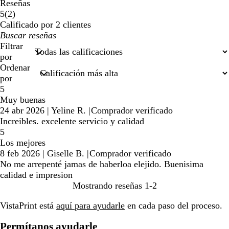
Reseñas
2
5
(
2
)
reseñas
Calificado por 2 clientes
Mis
datos
Filtrar
de
por
búsqueda
Ordenar
por
5
Muy buenas
24 abr 2026
|
Yeline R.
|
Comprador verificado
Increibles. excelente servicio y calidad
5
Los mejores
8 feb 2026
|
Giselle B.
|
Comprador verificado
No me arrepenté jamas de haberloa elejido. Buenisima
calidad e impresion
Mostrando reseñas
1-2
VistaPrint está
aquí para ayudarle
en cada paso del proceso.
Permítanos ayudarle