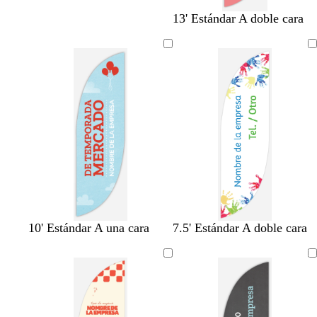
13' Estándar A doble cara
a
v
t
v
10' Estándar A una cara
7.5' Estándar A doble cara
z
e
o
e
u
r
s
r
l
d
t
d
c
e
a
e
l
e
d
e
a
s
o
s