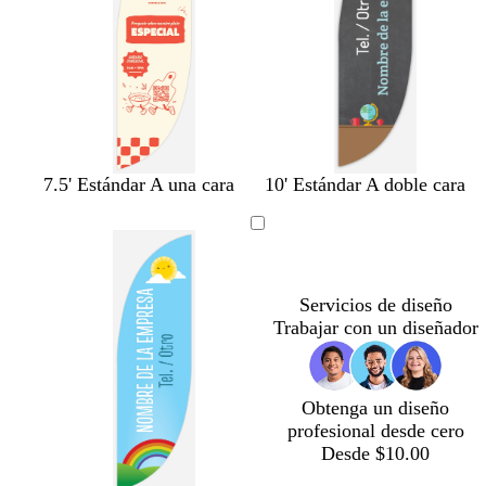
r
p
p
o
u
u
m
m
a
a
d
d
e
e
m
m
a
a
c
b
t
b
b
a
7.5' Estándar A una cara
10' Estándar A doble cara
r
r
r
l
o
l
l
m
e
a
s
a
a
a
m
n
t
n
n
r
a
c
a
c
c
i
o
d
o
o
l
Servicios de diseño
o
l
Trabajar con un diseñador
o
Obtenga un diseño
profesional desde cero
Desde $10.00