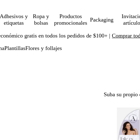
Adhesivos y
Ropa y
Productos
Invitaci
Packaging
etiquetas
bolsas
promocionales
artícul
económico gratis en todos los pedidos de $100+ |
Comprar toda
ma
Plantillas
Flores y follajes
Suba su propio 