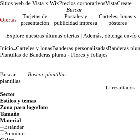
Sitios web de Vista x Wix
Precios corporativos
VistaCreate
Tarjetas de
Postales y
Carteles, lonas y
Ofertas
presentación
publicidad impresa
pósteres
Diapositiva
Explore nuestras últimas ofertas | Además, obtenga envío 
1
de
Inicio
Carteles y lonas
Banderas personalizadas
Banderas plu
1
...
Plantillas de Banderas pluma - Flores y follajes
Buscar
plantillas
11 resultados
Filtros
Sector
Estilos y temas
Zona para logo/foto
Tamaño
Material
Estándar
Premium