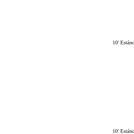
10' Están
t
a
10' Están