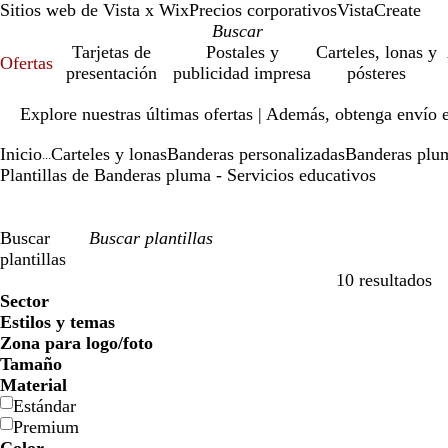
Sitios web de Vista x Wix
Precios corporativos
VistaCreate
Tarjetas de
Postales y
Carteles, lonas y
Ofertas
presentación
publicidad impresa
pósteres
Diapositiva
Explore nuestras últimas ofertas | Además, obtenga envío 
1
de
Inicio
Carteles y lonas
Banderas personalizadas
Banderas plu
1
...
Plantillas de Banderas pluma - Servicios educativos
Buscar
plantillas
10 resultados
Filtros
Sector
Estilos y temas
Zona para logo/foto
Tamaño
Material
Estándar
Premium