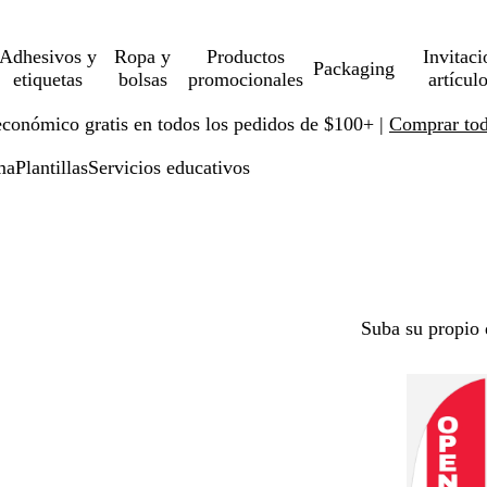
Adhesivos y
Ropa y
Productos
Invitaci
Packaging
etiquetas
bolsas
promocionales
artícul
económico gratis en todos los pedidos de $100+ |
Comprar toda
ma
Plantillas
Servicios educativos
Suba su propio 